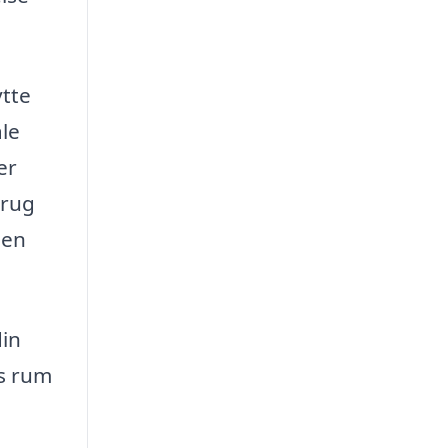
ytte
ale
er
brug
den
din
rs rum