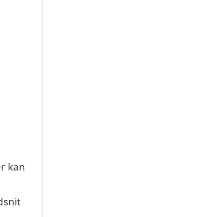
er kan
dsnit