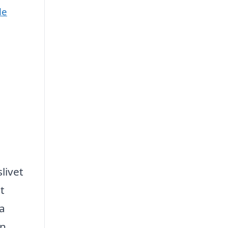
le
livet
t
ma
un