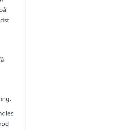
 på
edst
få
ing.
ndles
mod