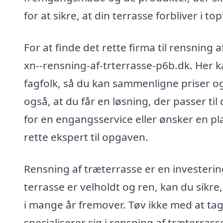
for at sikre, at din terrasse forbliver i to
For at finde det rette firma til rensning 
xn--rensning-af-trterrasse-p6b.dk. Her ka
fagfolk, så du kan sammenligne priser og 
også, at du får en løsning, der passer t
for en engangsservice eller ønsker en pl
rette ekspert til opgaven.
Rensning af træterrasse er en investering i
terrasse er velholdt og ren, kan du sikr
i mange år fremover. Tøv ikke med at tage
specialiserer sig i rensning af træterrasse