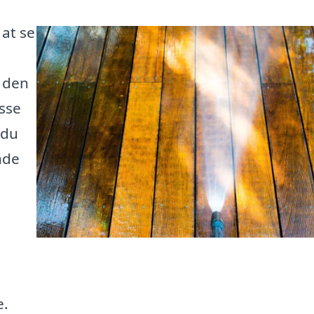
 at se
 den
sse
 du
nde
å
e.