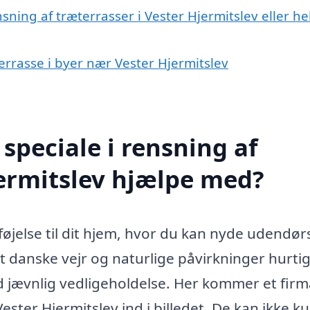
sning af træterrasser i Vester Hjermitslev eller he
terrasse i byer nær Vester Hjermitslev
speciale i rensning af
jermitslev hjælpe med?
føjelse til dit hjem, hvor du kan nyde udendørs
t danske vejr og naturlige påvirkninger hurtig
ed jævnlig vedligeholdelse. Her kommer et fir
ester Hjermitslev ind i billedet. De kan ikke k