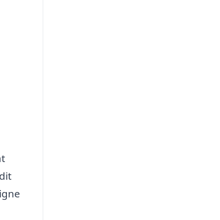
at
dit
ligne