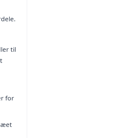
rdele.
er til
t
r for
ræet