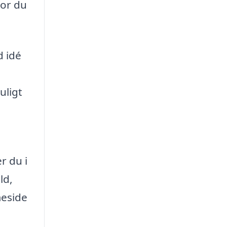
vor du
d idé
uligt
r du i
ld,
meside