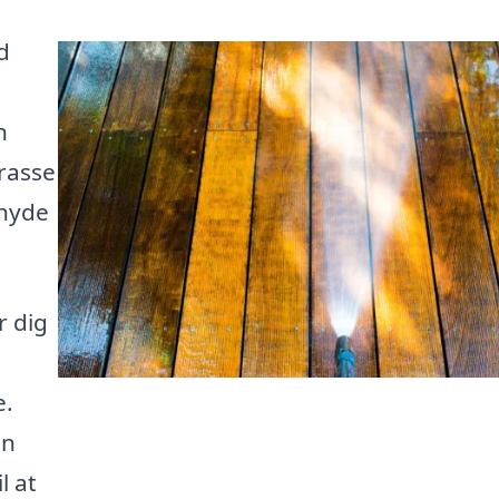
d
n
rasse
 nyde
r dig
e.
en
l at