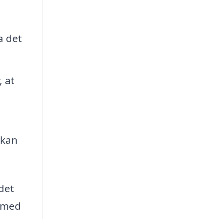
a det
, at
 kan
det
e med