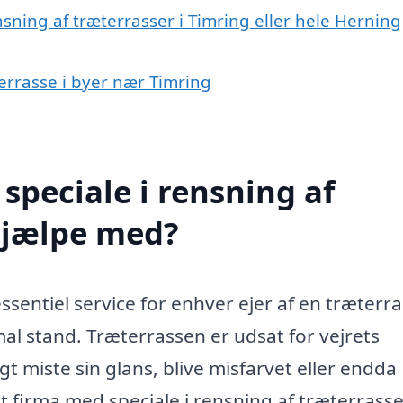
sning af træterrasser i Timring eller hele Herning
terrasse i byer nær Timring
speciale i rensning af
hjælpe med?
ssentiel service for enhver ejer af en træterra
mal stand. Træterrassen er udsat for vejrets
t miste sin glans, blive misfarvet eller endda
lt firma med speciale i rensning af træterrass