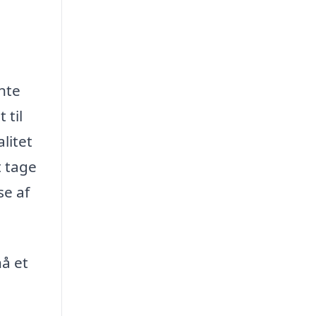
ente
 til
litet
t tage
se af
nå et