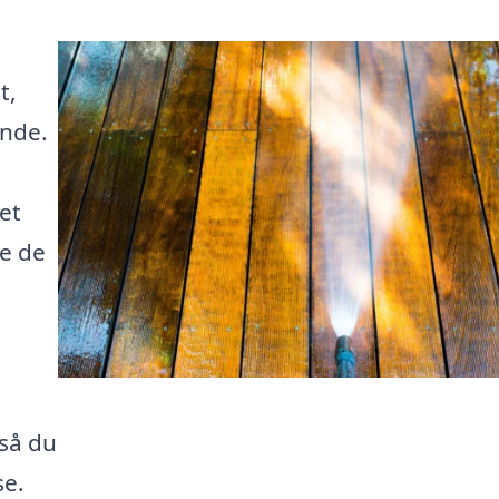
t,
ende.
et
de de
 så du
se.