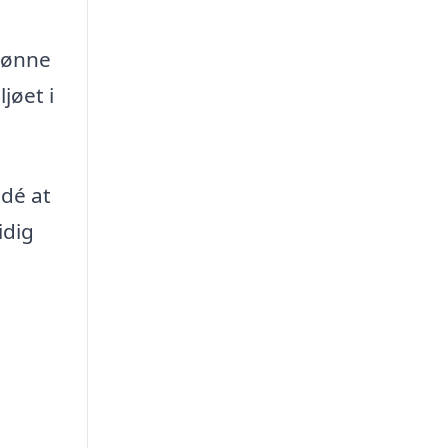
rønne
jøet i
idé at
idig