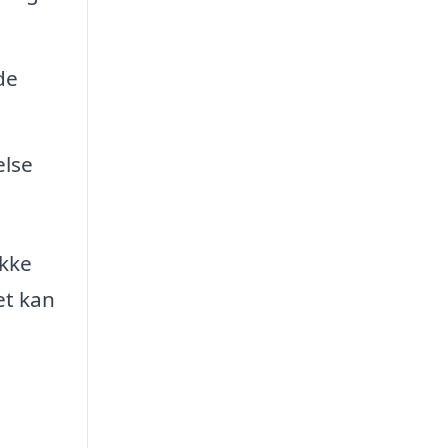
de
else
ikke
et kan