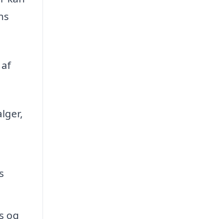
ns
 af
lger,
s
s og