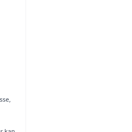
sse,
er kan