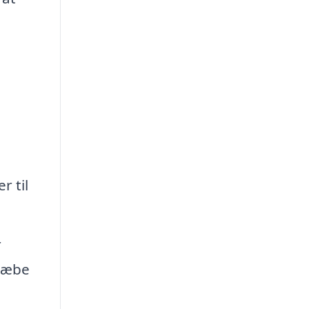
r til
r
dræbe