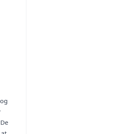
 og
r
. De
 at