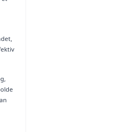
ådet,
fektiv
g,
holde
kan