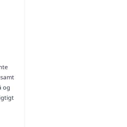
nte
g samt
å og
igtigt