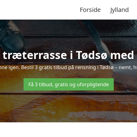
Forside
Jylland
 træterrasse i Tødsø med f
inne igen. Bestil 3 gratis tilbud på rensning i Tødsø – nemt, h
Få 3 tilbud, gratis og uforpligtende