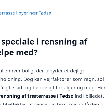
terrasse i byer nær Tødsø
speciale i rensning af
ælpe med?
il enhver bolig, der tilbyder et dejligt
holdning. Dog kan vejrfaktorer som regn, sol
råligt, skidt og beboeligt for alger og mug. He
rensning af træterrasse i Tødsø
ind i billedet
l effektivt at rense din terrasse og få den til