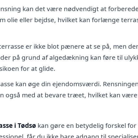
ensning kan det være nødvendigt at forbered
m olie eller bejdse, hvilket kan forlænge terr
errasse er ikke blot pænere at se på, men de
der på grund af algedækning kan føre til ulyk
sikoen for at glide.
rasse kan øge din ejendomsværdi. Rensninge
n også med at bevare træet, hvilket kan være
asse i Tødsø
kan gøre en betydelig forskel for
ssionel, får du ikke bare adgang til specialise