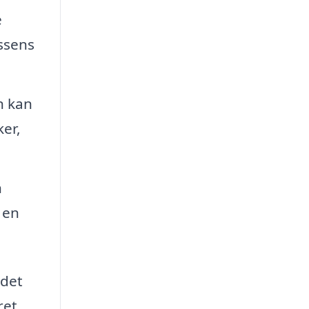
e
assens
n kan
ker,
n
 en
 det
ret