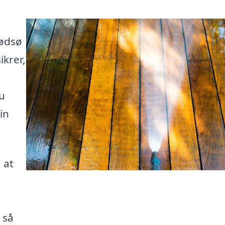
Tødsø
ikrer,
u
in
 at
 så