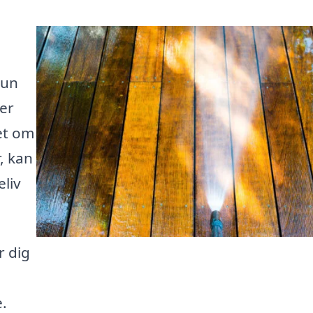
kun
er
et om
, kan
eliv
r dig
e.