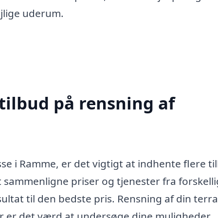
ejlige uderum.
tilbud på rensning af
e i Ramme, er det vigtigt at indhente flere ti
t sammenligne priser og tjenester fra forskell
sultat til den bedste pris. Rensning af din terr
or er det værd at undersøge dine muligheder