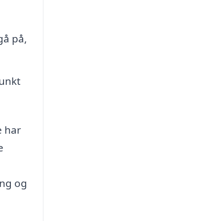
gå på,
unkt
e har
e
ing og