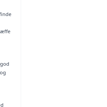
g
 finde
ræffe
 god
 og
ed