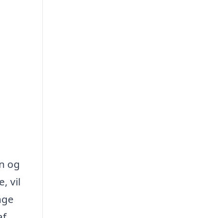
n og
, vil
nge
af