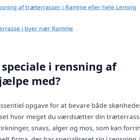
nsning af træterrasser i Ramme eller hele Lemvig
æterrasse i byer nær Ramme
speciale i rensning af
hjælpe med?
essentiel opgave for at bevare både skønhede
et hvor meget du værdsætter din træterrasse
virkninger, snavs, alger og mos, som kan forri
lt firma, der har specialiseret sig i rensning 