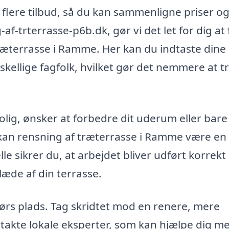
flere tilbud, så du kan sammenligne priser o
af-trterrasse-p6b.dk, gør vi det let for dig at
 træterrasse i Ramme. Her kan du indtaste dine
rskellige fagfolk, hvilket gør det nemmere at t
lig, ønsker at forbedre dit uderum eller bare
, kan rensning af træterrasse i Ramme være en
le sikrer du, at arbejdet bliver udført korrekt
læde af din terrasse.
rs plads. Tag skridtet mod en renere, mere
takte lokale eksperter, som kan hjælpe dig m